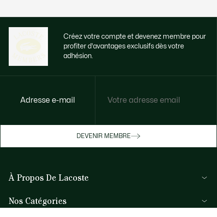
Créez votre compte et devenez membre pour
profiter d'avantages exclusifs dès votre
adhésion.
Adresse e-mail
Accédez à des avantages exclusifs dès
votre adhésion
Devenez membre ou connectez-vous pour
DEVENIR MEMBRE
bénéficier de cadeaux membres au fil de
vos achats.
À Propos De Lacoste
JE ME CONNECTE / JE M’INSCRIS
Membres Lacoste
Nos Catégories
Le Groupe Lacoste