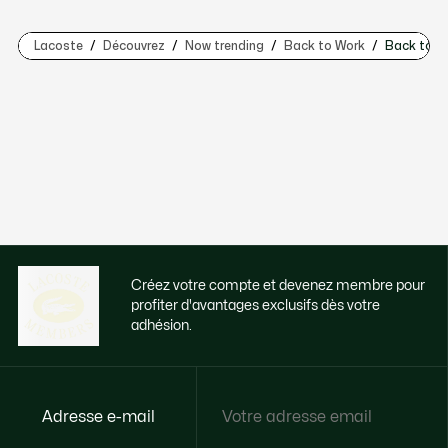
Lacoste
Découvrez
Now trending
Back to Work
Back to 
Créez votre compte et devenez membre pour
profiter d'avantages exclusifs dès votre
adhésion.
Adresse e-mail
Accédez à des avantages exclusifs dès
votre adhésion