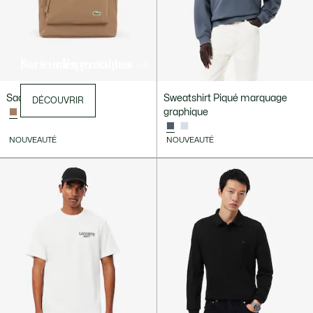
Sacs indispensables
Porte-clés pratiques
Sac à dos Neocroc
Sweatshirt Piqué marquage
DÉCOUVRIR
DÉCOUVRIR
graphique
+ 1
NOUVEAUTÉ
NOUVEAUTÉ