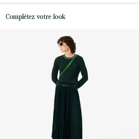
Rayures contrastantes sur le col et les poignets
Col, poignets et bas côtelés
Pas de javel
Lacoste s’engage à suivre le produit tout au long de sa
Complétez votre look
Crocodile ton sur ton brodé cousu sur la poitrine
fabrication. Transparence de la chaîne de valeur,
Ne pas sécher en machine
connaissance des fournisseurs et de l’écosystème… pas un
fil n’est tissé sans la vigilance du Crocodile.
Repassage basse température maximum 110
degrés Celsius
Découvrez-en plus ici
Pas de nettoyage à sec
Séchage à plat après essorage
Les bonnes pratiques
Lavage, séchage, repassage: découvrez tous les conseils pratiques
pour entretenir votre pull Lacoste dans les règles de l'art.
Découvrez