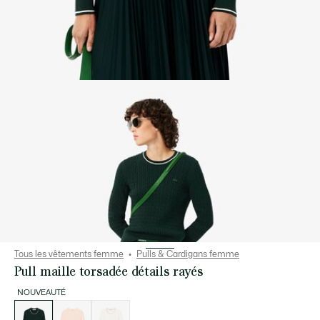
Tous les vêtements femme
Pulls & Cardigans femme
Pull maille torsadée détails rayés
NOUVEAUTÉ
Liste
des
déclinaisons