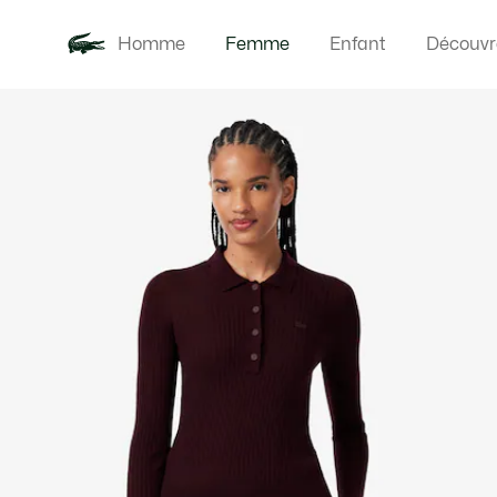
Homme
Femme
Enfant
Découvr
Galerie
Nouveautés
Vêteme
d’images
produit