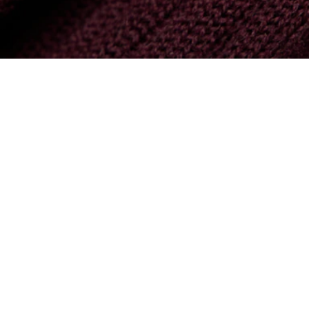
Pull col polo en jersey de laine