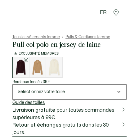
FR
Accessoires
Sport
Tous les vêtements femme
Pulls & Cardigans femme
Pull col polo en jersey de laine
EXCLUSIVITÉ MEMBRES
Liste
des
déclinaisons
Bordeaux foncé
•
3KE
Sélectionnez votre taille
Guide des tailles
Livraison gratuite
pour toutes commandes
supérieures à 99€.
Retour et échanges
gratuits dans les 30
jours.