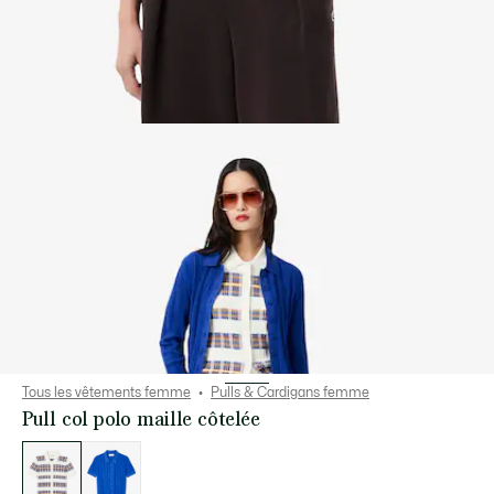
Tous les vêtements femme
Pulls & Cardigans femme
Pull col polo maille côtelée
Liste
des
déclinaisons