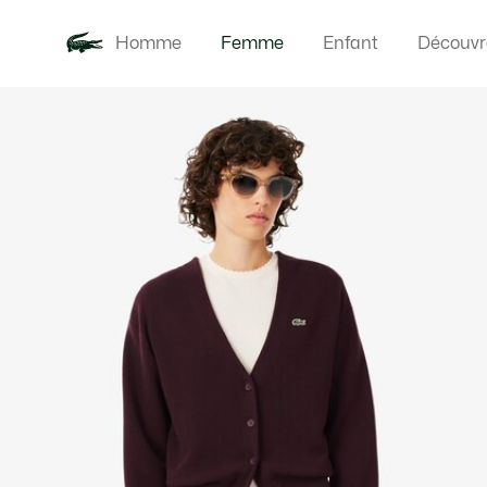
Homme
Femme
Enfant
Découvr
Galerie
Nouveautés
Vêteme
d’images
produit