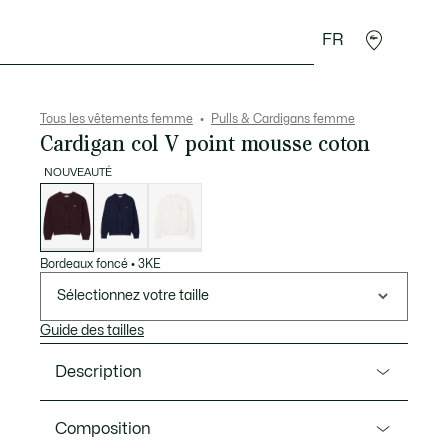
FR
Accessoires
Sport
Tous les vêtements femme
Pulls & Cardigans femme
Cardigan col V point mousse coton
NOUVEAUTÉ
Liste
des
déclinaisons
Bordeaux foncé
•
3KE
Sélectionnez votre taille
Guide des tailles
Description
Ref. AF4143-00
Composition