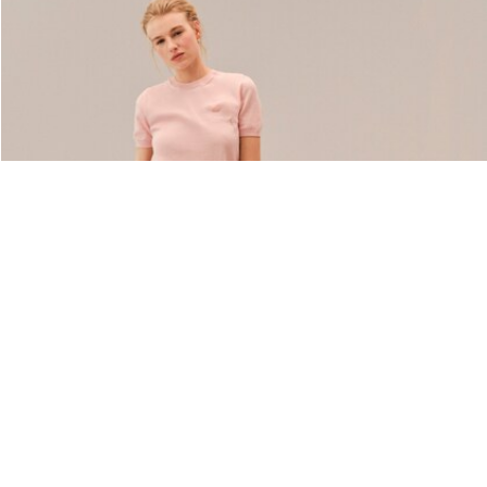
À Propos De Lacoste
Nos Catégories
Membres Lacoste
Collection Homme
Le Groupe Lacoste
Collection Femme
Carrières
Collection Enfant
Protection de la marque
Les Polos Homme
René Lacoste
Les Polos Femme