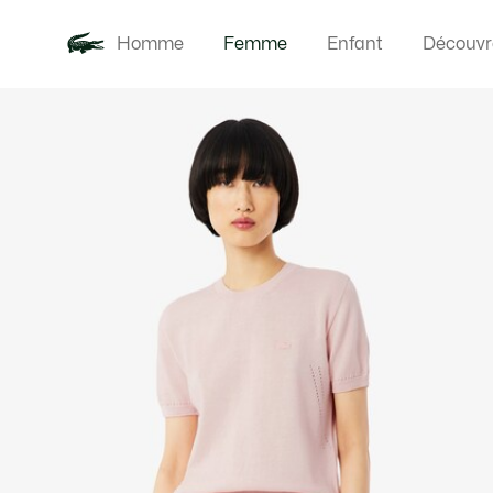
Homme
Femme
Enfant
Découvr
Galerie
Nouveautés
Vêteme
d’images
produit