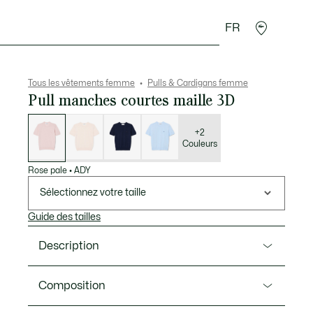
FR
Accessoires
Sport
Tous les vêtements femme
Pulls & Cardigans femme
Pull manches courtes maille 3D
Liste
des
déclinaisons
+2
Couleurs
Rose pale
•
ADY
Sélectionnez votre taille
Guide des tailles
Description
Ref. AF5025-00
Composition
Ce pull manches courtes illustre tout le savoir-faire