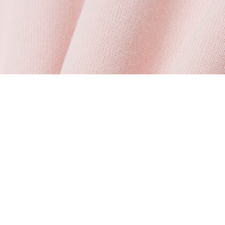
Pull manches courtes maille 3D
Créez votre compte et devenez
membre pour profiter
d'avantages exclusifs dès votre
adhésion.