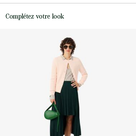
Rayures contrastantes au col, à la patte et aux poignets
Pas de javel
Crocodile ton sur ton brodé cousu sur la poitrine
Lacoste s’engage à suivre le produit tout au long de sa
Complétez votre look
fabrication. Transparence de la chaîne de valeur,
Ne pas sécher en machine
connaissance des fournisseurs et de l’écosystème… pas un
fil n’est tissé sans la vigilance du Crocodile.
Repassage basse température maximum 110
degrés Celsius
Découvrez-en plus ici
Pas de nettoyage à sec
Séchage à plat après essorage
Les bonnes pratiques
Lavage, séchage, repassage: découvrez tous les conseils pratiques
pour entretenir votre pull Lacoste dans les règles de l'art.
Découvrez