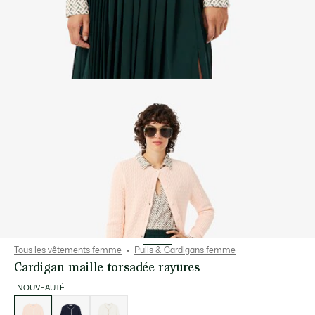
Tous les vêtements femme
Pulls & Cardigans femme
Cardigan maille torsadée rayures
NOUVEAUTÉ
Liste
des
déclinaisons