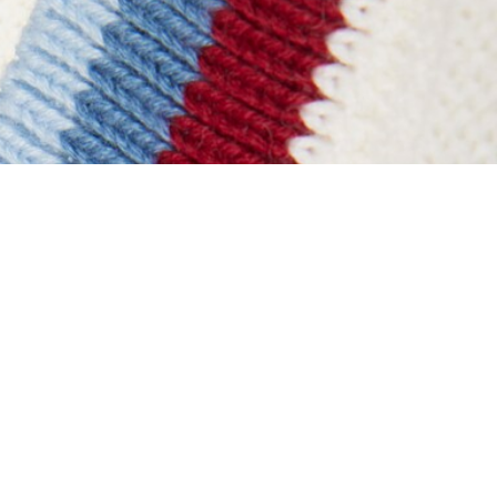
d'Archives
À Propos De Lacoste
Nos Catégories
Membres Lacoste
Collection Homme
Le Groupe Lacoste
Collection Femme
Carrières
Collection Enfant
Protection de la marque
Les Polos Homme
René Lacoste
Les Polos Femme