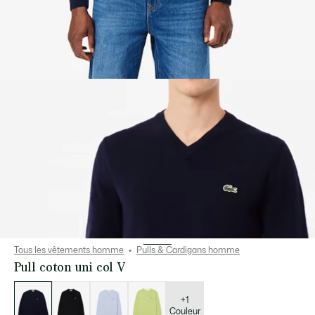
Tous les vêtements homme
Pulls & Cardigans homme
Pull coton uni col V
Liste
des
déclinaisons
+1
Couleur