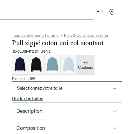
FR
 Maroquinerie
Sport
Cadeaux Crocodile
Secon
Tous les vêtements homme
Pulls & Cardigans homme
Pull zippé coton uni col montant
EXCLUSIVITÉ EN LIGNE
Liste
des
déclinaisons
+6
Couleurs
Bleu nuit
•
166
Sélectionnez votre taille
Guide des tailles
Description
Ref. AH1980-00
Composition