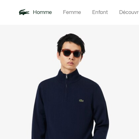
Homme
Femme
Enfant
Découvr
Galerie
Nouveautés
Polos
Vêteme
Offre d'été
d’images
produit