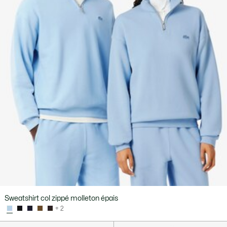
Sweatshirt col zippé molleton épais
+ 2