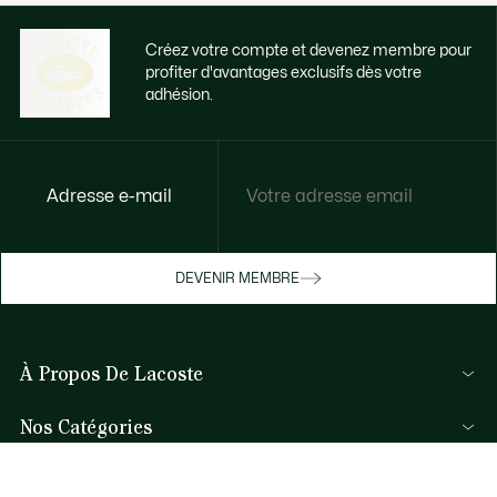
Créez votre compte et devenez membre pour
profiter d'avantages exclusifs dès votre
adhésion.
Adresse e-mail
Accédez à des avantages exclusifs dès
votre adhésion
Devenez membre ou connectez-vous pour
DEVENIR MEMBRE
bénéficier de cadeaux membres au fil de
vos achats.
À Propos De Lacoste
JE ME CONNECTE / JE M’INSCRIS
Membres Lacoste
Nos Catégories
Le Groupe Lacoste
Collection Homme
Carrières
Aide et Contacts
Collection Femme