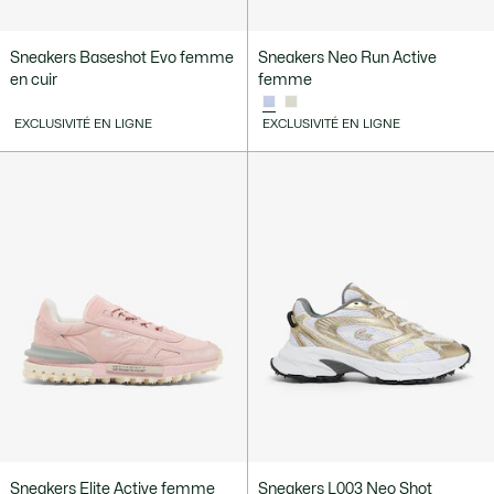
Sneakers Baseshot Evo femme
Sneakers Neo Run Active
en cuir
femme
EXCLUSIVITÉ EN LIGNE
EXCLUSIVITÉ EN LIGNE
Sneakers Elite Active femme
Sneakers L003 Neo Shot