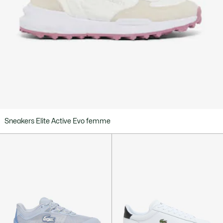
Sneakers Elite Active Evo femme