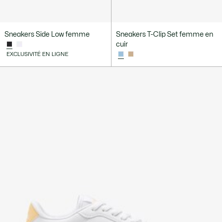
Sneakers Side Low femme
Sneakers T-Clip Set femme en
cuir
EXCLUSIVITÉ EN LIGNE