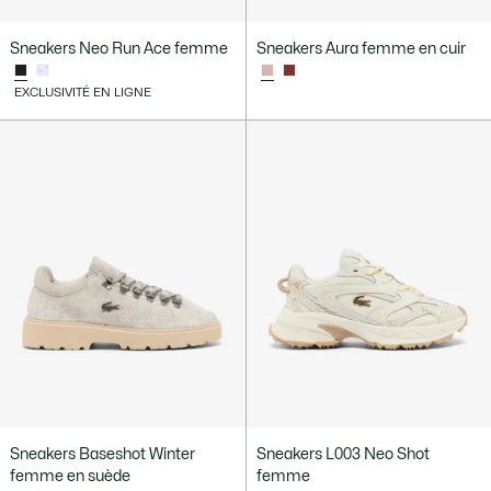
Sneakers Neo Run Ace femme
Sneakers Aura femme en cuir
EXCLUSIVITÉ EN LIGNE
Sneakers Baseshot Winter
Sneakers L003 Neo Shot
femme en suède
femme