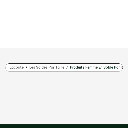
Lacoste
Les Soldes Par Taille
Produits Femme En Solde Par Taill