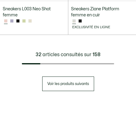
Sneakers L003 Neo Shot
Sneakers Ziane Platform
femme
femme en cuir
EXCLUSIVITÉ EN LIGNE
32
articles consultés sur
158
Voir les produits suivants