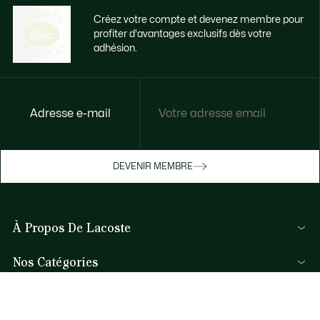
Créez votre compte et devenez membre pour
profiter d'avantages exclusifs dès votre
adhésion.
Adresse e-mail
Accédez à des avantages exclusifs dès
votre adhésion
Devenez membre ou connectez-vous pour
DEVENIR MEMBRE
bénéficier de cadeaux membres au fil de
vos achats.
À Propos De Lacoste
JE ME CONNECTE / JE M’INSCRIS
Membres Lacoste
Nos Catégories
Le Groupe Lacoste
Collection Homme
Carrières
Aide et Contacts
Collection Femme
Protection de la marque