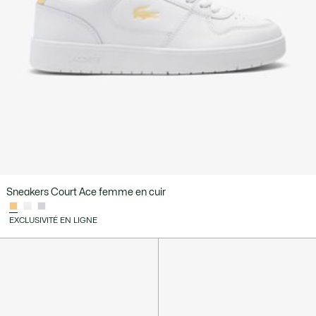
Sneakers Court Ace femme en cuir
EXCLUSIVITÉ EN LIGNE