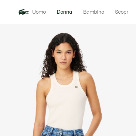
Uomo
Donna
Bambino
Scopri
Galleria
Novita
Abbigliam
di
immagini
del
prodotto