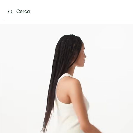
ento
Scarpe
Pelletteria & Piccola Pelletteria