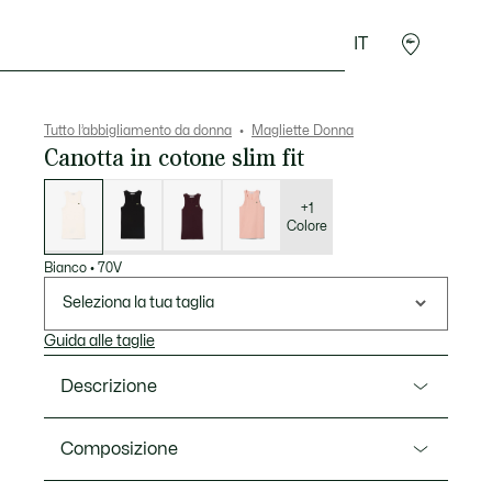
IT
Accessori
Sport
Tutto l’abbigliamento da donna
Magliette Donna
Canotta in cotone slim fit
Elenco
delle
varianti
+1
Colore
Bianco
•
70V
Seleziona la tua taglia
Guida alle taglie
Descrizione
Ref. TF5388-00
Composizione
Muoviti in tutta libertà con questa canotta Lacoste. Il