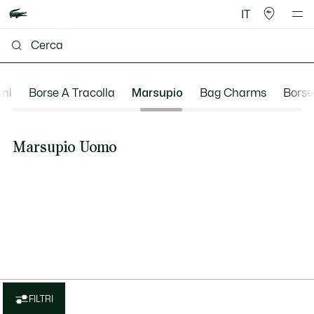
IT
ini
Borse A Tracolla
Marsupio
Bag Charms
Borse
Marsupio Uomo
FILTRI