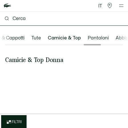
IT
 & Cappotti
Tute
Camicie & Top
Pantaloni
Abbig
Camicie & Top Donna
FILTRI