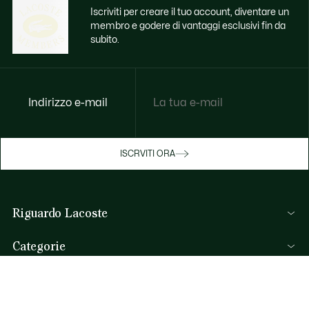
Iscriviti per creare il tuo account, diventare un
membro e godere di vantaggi esclusivi fin da
subito.
Indirizzo e-mail
Godi di benefici esclusivi ora
ISCRVITI ORA
Iscriviti o accedi per guadagnare premi
durante gli acquisti.
Riguardo Lacoste
ACCEDI/REGISTRATI
Lacoste Members
Categorie
Il Gruppo Lacoste
Collezione Uomo
Carriere
Aiuto & Contatti
Collezione Donna
Protezione del marchio
FAQ
Collezione Bambino