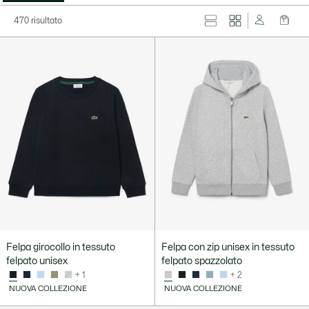
470 risultato
Felpa girocollo in tessuto
Felpa con zip unisex in tessuto
felpato unisex
felpato spazzolato
+ 1
+ 2
NUOVA COLLEZIONE
NUOVA COLLEZIONE