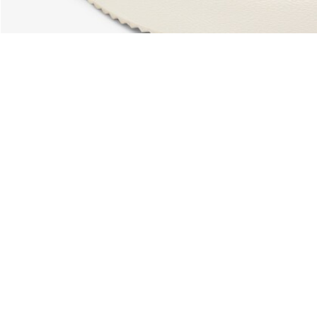
Riguardo Lacoste
Categorie
Lacoste Members
Collezione Uomo
Il Gruppo Lacoste
Collezione Donna
Carriere
Collezione Bambino
Protezione del marchio
Polo da Uomo
Polo da Donna
Scarpa Shop