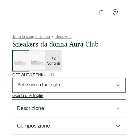
IT
Accessori
Sport
Tutte le scarpe Donna
Sneakers
Sneakers da donna Aura Club
Elenco
delle
varianti
+2
Varianti
OFF WHT/LT PNK
•
UH1
Seleziona la tua taglia
Guida alle taglie
Descrizione
Ref. 50SFA0158
Composizione
Il modello Aura è elegante e fonde le caratteristiche