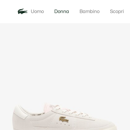
Uomo
Donna
Bambino
Scopri
Galleria
Novita
Abbigliam
di
immagini
del
prodotto