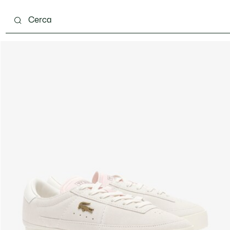
ento
Scarpe
Pelletteria & Piccola Pelletteria