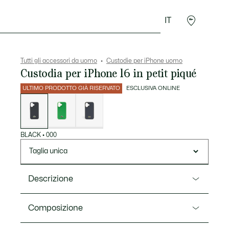
IT
Sport
Presentes do Crocodilo
Seconde Main
Tutti gli accessori da uomo
Custodie per iPhone uomo
Custodia per iPhone 16 in petit piqué
ULTIMO PRODOTTO GIÀ RISERVATO
ESCLUSIVA ONLINE
Elenco
delle
varianti
BLACK
•
000
Taglia unica
Descrizione
Ref. NP1605MP
Composizione
Questa custodia per iPhone 16 è progettata per