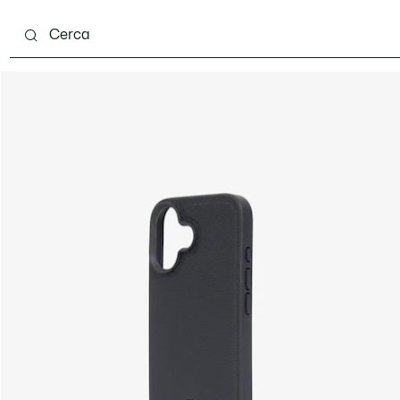
carpe
Accessori
Pelletteria & Piccola Pelletteria