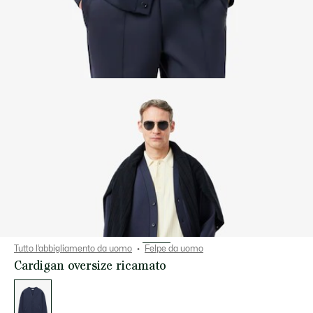
Tutto l’abbigliamento da uomo
Felpe da uomo
Cardigan oversize ricamato
Elenco
delle
varianti