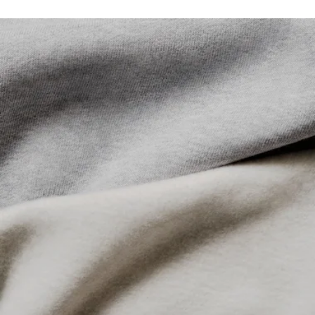
Cappuccio foderato in jersey
Lacoste si impegna a tracciare il prodotto durante tutto il
Coccodrillo ricamato sul petto
NON ASCIUGARE A SECCO
processo di produzione. Trasparenza della catena del
valore, conoscenza dei fornitori e dell'ecosistema... nessun
FERRO A BASSA TEMPERATURA MAX 110
filo si intreccia senza la supervisione del Coccodrillo.
GRADI CELSIUS
Scopri di più qui
NON LAVARE A SECCO
ASCIUGARE STESO