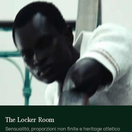
madreperla
GRADI CELSIUS
Coccodrillo tono su tono ricamato sul retro
Scopri di più qui
LAVAGGIO A SECCO NORMALE
The Locker Room
Sensualità, proporzioni non finite e heritage atletico