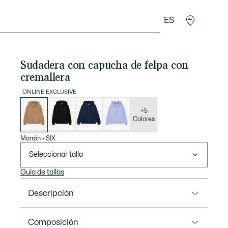
ES
rroquinería
Deporte
Regalos de cocodrilo
Sec
Sudadera con capucha de felpa con
cremallera
ONLINE EXCLUSIVE
Lista
de
variaciones
+5
Colores
Marrón
•
SIX
Seleccionar talla
Guía de tallas
Descripción
Referencia SF5256-00
Composición