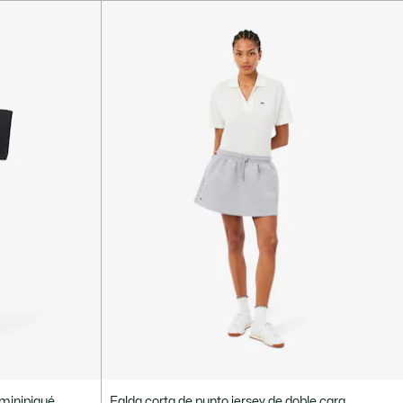
 minipiqué
Falda corta de punto jersey de doble cara