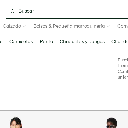
Calzado
Bolsos & Pequeña marroquinería
Com
as
Camisetas
Punto
Chaquetas y abrigos
Chanda
Funci
liber
Combi
un je