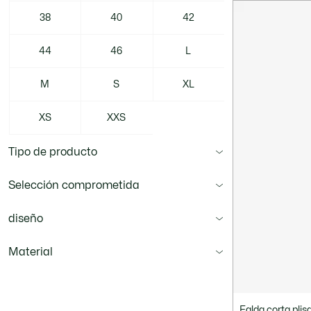
38
40
42
44
46
L
M
S
XL
XS
XXS
Tipo de producto
Selección comprometida
diseño
Material
Falda corta plis