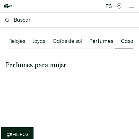
ES
s
Relojes
Joyas
Gafas de sol
Perfumes
Casa
Perfumes para mujer
FILTROS