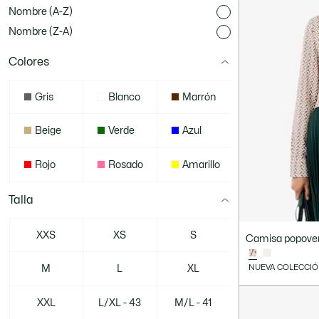
Nombre (A-Z)
Nombre (Z-A)
Colores
Gris
Blanco
Marrón
Beige
Verde
Azul
Rojo
Rosado
Amarillo
Talla
XXS
XS
S
Camisa popover
NUEVA COLECCI
M
L
XL
XXL
L/XL - 43
M/L - 41