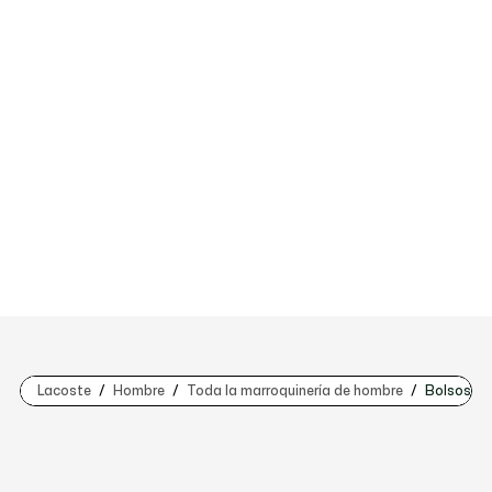
Lacoste
Hombre
Toda la marroquinería de hombre
Bolsos pa