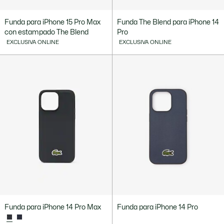
Funda para iPhone 15 Pro Max
Funda The Blend para iPhone 14
con estampado The Blend
Pro
EXCLUSIVA ONLINE
EXCLUSIVA ONLINE
Funda para iPhone 14 Pro Max
Funda para iPhone 14 Pro