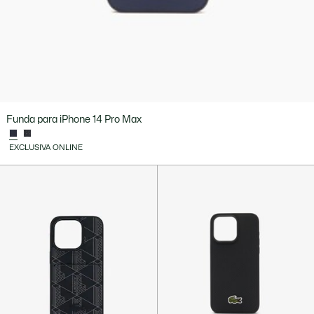
Funda para iPhone 14 Pro Max
EXCLUSIVA ONLINE