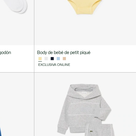
lgodón
Body de bebé de petit piqué
EXCLUSIVA ONLINE