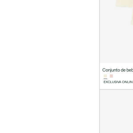
Conjunto de be
EXCLUSIVA ONLIN