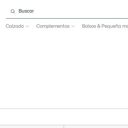
Calzado
Complementos
Bolsos & Pequeña ma