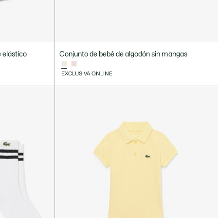
 elástico
Conjunto de bebé de algodón sin mangas
EXCLUSIVA ONLINE