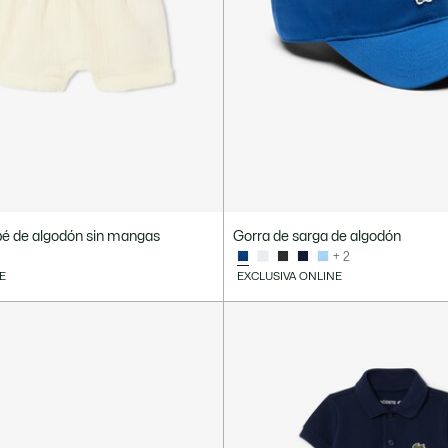
bé de algodón sin mangas
Gorra de sarga de algodón
+ 2
E
EXCLUSIVA ONLINE