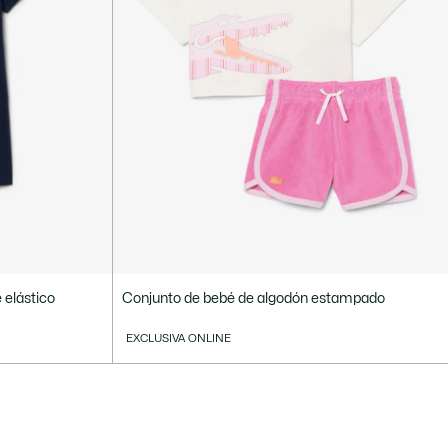
 elástico
Conjunto de bebé de algodón estampado
EXCLUSIVA ONLINE