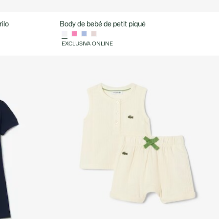
ilo
Body de bebé de petit piqué
EXCLUSIVA ONLINE