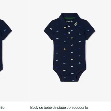
ilo
Body de bebé de piqué con cocodrilo