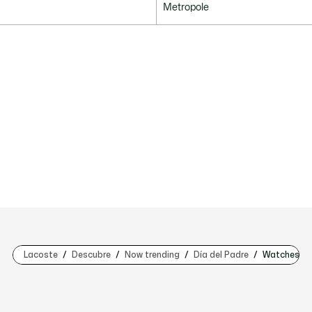
Metropole
Lacoste
Descubre
Now trending
Día del Padre
Watches & J