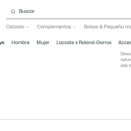
Calzado
Complementos
Bolsos & Pequeña ma
ye
Hombre
Mujer
Lacoste x Roland-Garros
Acces
Descu
natur
sido t