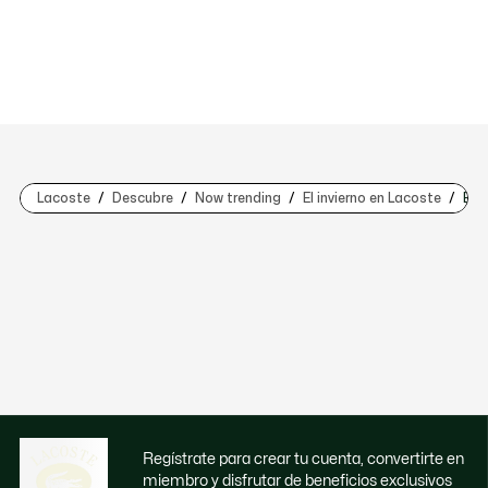
Lacoste
Descubre
Now trending
El invierno en Lacoste
El i
Regístrate para crear tu cuenta, convertirte en
miembro y disfrutar de beneficios exclusivos