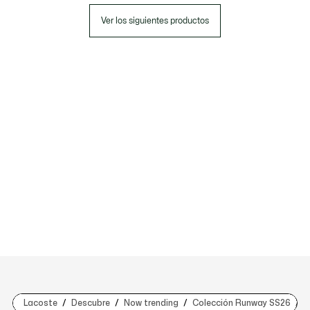
Ver los siguientes productos
Lacoste
Descubre
Now trending
Colección Runway SS26
C