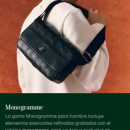
Un bolsillo plano interior de malla
Descubre más aquí
Compartimentos dobles en el exterior
Monogramme
La gama Monogramme para hombre incluye
elementos esenciales refinados grabados con el