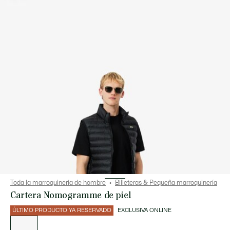
Toda la marroquinería de hombre
Billeteras & Pequeña marroquinería
Cartera Nomogramme de piel
ÚLTIMO PRODUCTO YA RESERVADO
EXCLUSIVA ONLINE
Lista
de
variaciones