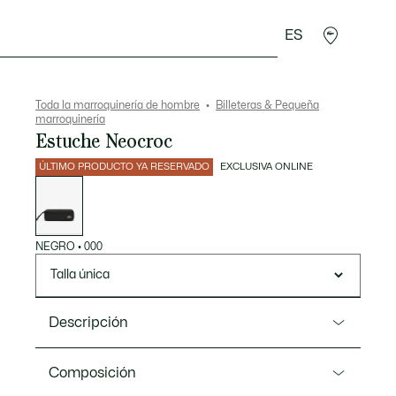
ES
rroquinería
Deporte
Regalos de cocodrilo
Sec
Toda la marroquinería de hombre
Billeteras & Pequeña
marroquinería
Estuche Neocroc
ÚLTIMO PRODUCTO YA RESERVADO
EXCLUSIVA ONLINE
Lista
de
variaciones
NEGRO
•
000
Talla única
Descripción
Referencia NU5088NE
Composición