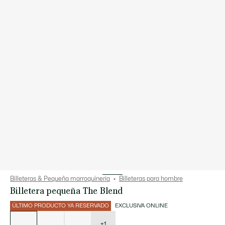
Billeteras & Pequeña marroquinería
Billeteras para hombre
Billetera pequeña The Blend
ÚLTIMO PRODUCTO YA RESERVADO
EXCLUSIVA ONLINE
Lista
de
variaciones
+1