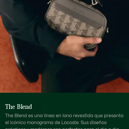
Descubre más aquí
Plegable
Cocodrilo a tono
PVC con efecto granulado
The Blend
The Blend es una línea en lona revestida que presenta
el icónico monograma de Lacoste. Sus diseños