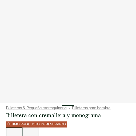
Billeteras & Pequeña marroquinería
Billeteras para hombre
Billetera con cremallera y monograma
ÚLTIMO PRODUCTO YA RESERVADO
Lista
de
variaciones