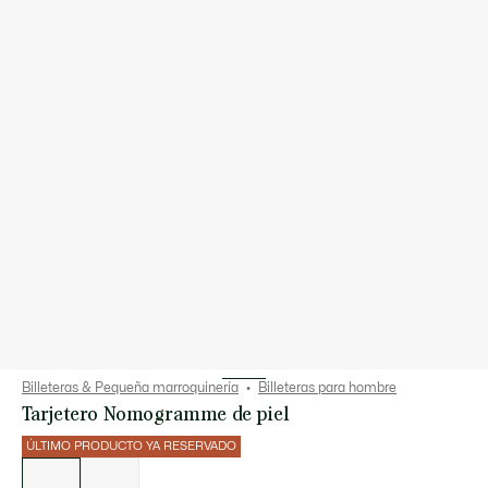
Billeteras & Pequeña marroquinería
Billeteras para hombre
Tarjetero Nomogramme de piel
ÚLTIMO PRODUCTO YA RESERVADO
Lista
de
variaciones