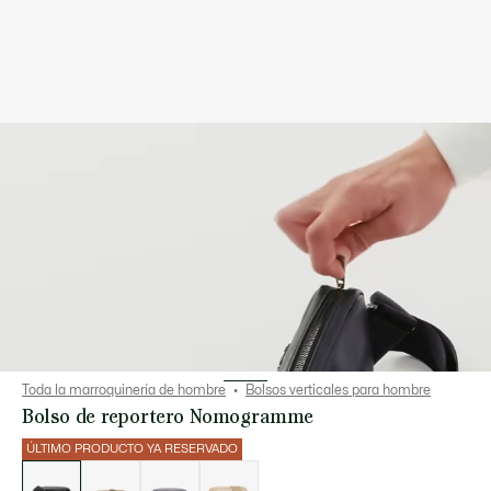
Toda la marroquinería de hombre
Bolsos verticales para hombre
Bolso de reportero Nomogramme
ÚLTIMO PRODUCTO YA RESERVADO
Lista
de
variaciones