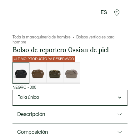
ES
rroquinería
Deporte
Regalos de cocodrilo
Sec
Toda la marroquinería de hombre
Bolsos verticales para
hombre
Bolso de reportero Ossian de piel
ÚLTIMO PRODUCTO YA RESERVADO
Lista
de
variaciones
NEGRO
•
000
Talla única
Descripción
Referencia NH5048OI
Composición