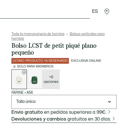
ES
rroquinería
Deporte
Regalos de cocodrilo
Sec
Toda la marroquinería de hombre
Bolsos verticales para
hombre
Bolso LCST de petit piqué plano
pequeño
ÚLTIMO PRODUCTO YA RESERVADO
EXCLUSIVA ONLINE
SOLO PARA MIEMBROS
Lista
de
variaciones
+6
opciones
FARINE
•
A56
Talla única
Envío gratuito
en pedidos superiores a 99€.
Devoluciones y cambios
gratuitos en 30 días.