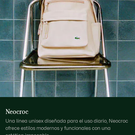
Descubre más aquí
Correa ajustable: 31,5”-55,1” / 80-140 cm
Espacio para portátil de 15″
Un bolsillo exterior con cremallera
Un bolsillo plano interior de malla
Neocroc
Una línea unisex diseñada para el uso diario, Neocroc
ofrece estilos modernos y funcionales con una