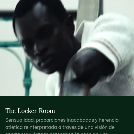
Se puede llevar de diferentes formas gracias a la correa
Descubre más aquí
ajustable y amovible
Compartimento principal con cremallera
Rayas en contraste en el bajo
Cocodrilo estampado en relieve al tono en la base
The Locker Room
Sensualidad, proporciones inacabadas y herencia
atlética reinterpretada a través de una visión de