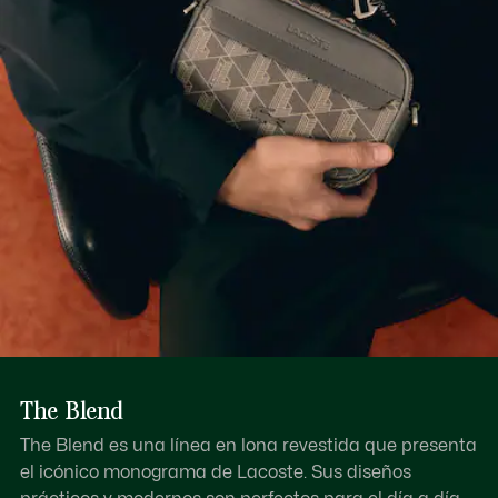
Separador interno con bolsillo con cremallera
Descubre más aquí
Exterior: Sistema trolley de tres alturas, 2 asas
Compartimento para portátil de 15"
Space for 15” computer
The Blend
The Blend es una línea en lona revestida que presenta
el icónico monograma de Lacoste. Sus diseños