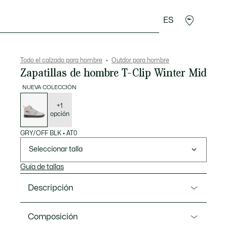
ES
rroquinería
Deporte
Regalos de cocodrilo
Sec
Todo el calzado para hombre
Outdor para hombre
Zapatillas de hombre T-Clip Winter Mid
NUEVA COLECCIÓN
Lista
de
variaciones
+1
opción
GRY/OFF BLK
•
AT0
Seleccionar talla
Guía de tallas
Descripción
Referencia 52SMA0126
Composición