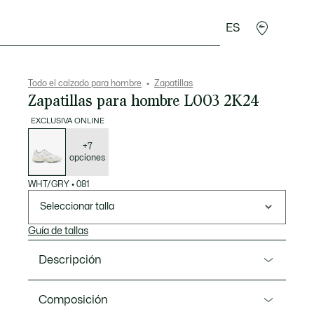
ES
rroquinería
Deporte
Regalos de cocodrilo
Sec
Todo el calzado para hombre
Zapatillas
Zapatillas para hombre L003 2K24
EXCLUSIVA ONLINE
Lista
de
variaciones
+7
opciones
WHT/GRY
•
081
Seleccionar talla
Guía de tallas
Descripción
Referencia 48SMA0058
Composición