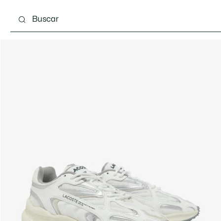
Calzado
Complementos
Bolsos & Pequeña ma