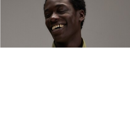
Acerca De Lacoste
Categorías
Lacoste Members
Colección Hombre
El Grupo Lacoste
Colección Mujer
Trabaja con nosotros
Colección Niños
Protección de la marca
Polos para Hombre
Polos para Mujer