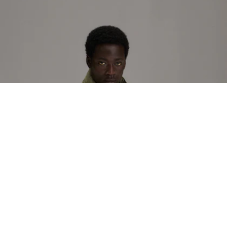
Zapatillas para hombre L003 2K24
Regístrate para crear tu cuenta,
convertirte en miembro y
disfrutar de beneficios
exclusivos desde el principio.