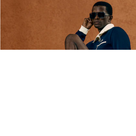
Acerca De Lacoste
Categorías
Lacoste Members
Colección Hombre
El Grupo Lacoste
Colección Mujer
Trabaja con nosotros
Colección Niños
Protección de la marca
Polos para Hombre
Polos para Mujer