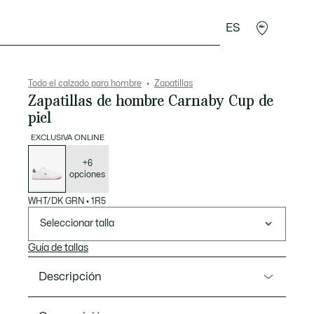
ES
rroquinería
Deporte
Regalos de cocodrilo
Sec
Todo el calzado para hombre
Zapatillas
Zapatillas de hombre Carnaby Cup de
piel
EXCLUSIVA ONLINE
Lista
de
variaciones
+6
opciones
WHT/DK GRN
•
1R5
Seleccionar talla
Guía de tallas
Descripción
Referencia 49SMA0036