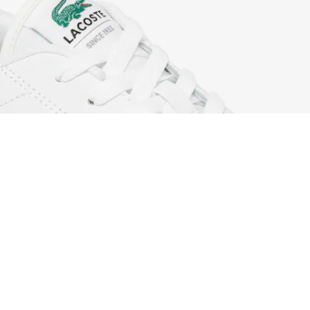
Zapatillas de hombre Carnaby Cup de piel
Regístrate para crear tu cuenta,
convertirte en miembro y
disfrutar de beneficios
exclusivos desde el principio.