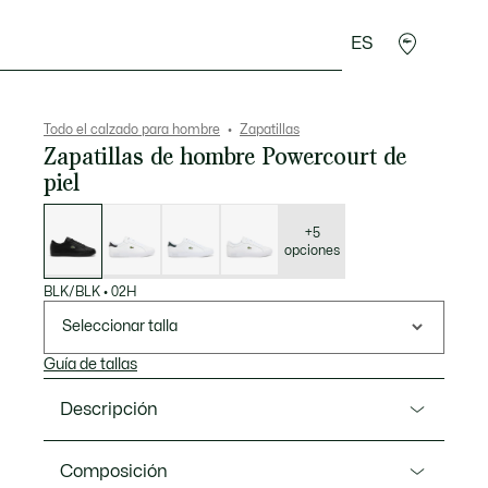
ES
rroquinería
Deporte
Regalos de cocodrilo
Sec
Todo el calzado para hombre
Zapatillas
Zapatillas de hombre Powercourt de
piel
Lista
de
variaciones
+5
opciones
BLK/BLK
•
02H
Seleccionar talla
Guía de tallas
Descripción
Referencia 49SMA0081
Composición