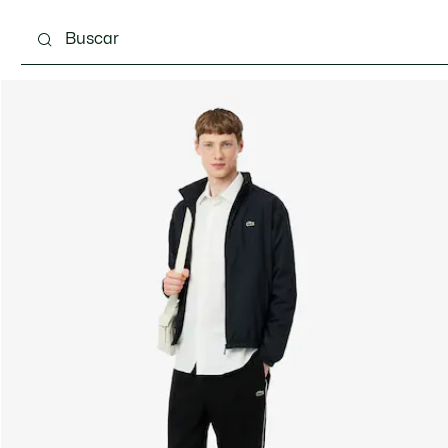
Calzado
Complementos
Bolsos & Pequeña ma