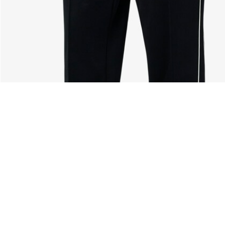
Acerca De Lacoste
Categorías
Lacoste Members
Colección Hombre
El Grupo Lacoste
Colección Mujer
Trabaja con nosotros
Colección Niños
Protección de la marca
Polos para Hombre
Polos para Mujer