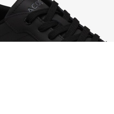
Zapatillas de hombre Powercourt de piel
Regístrate para crear tu cuenta,
convertirte en miembro y
disfrutar de beneficios
exclusivos desde el principio.